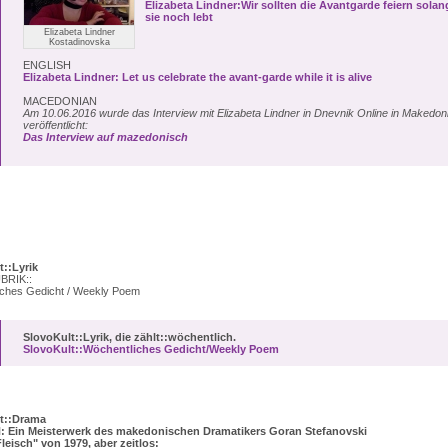
Elizabeta Lindner:Wir sollten die Avantgarde feiern solan
sie noch lebt
Elizabeta Lindner
Kostadinovska
ENGLISH
Elizabeta Lindner: Let us celebrate the avant-garde while it is alive
MACEDONIAN
Am 10.06.2016 wurde das Interview mit Elizabeta Lindner in Dnevnik Online in Makedon
veröffentlicht:
Das Interview auf mazedonisch
t::Lyrik
BRIK::
iches Gedicht / Weekly Poem
SlovoKult::Lyrik, die zählt::wöchentlich.
SlovoKult::Wöchentliches Gedicht/Weekly Poem
t::Drama
 Ein Meisterwerk des makedonischen Dramatikers Goran Stefanovski
leisch" von 1979, aber zeitlos: