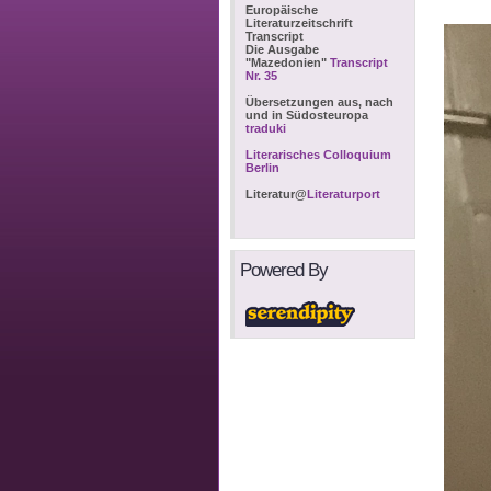
Europäische
Literaturzeitschrift
Transcript
Die Ausgabe
"Mazedonien"
Transcript
Nr. 35
Übersetzungen aus, nach
und in Südosteuropa
traduki
Literarisches Colloquium
Berlin
Literatur@
Literaturport
Powered By