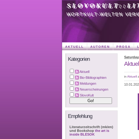
SLOVOKULT::LI
WORTKULT-WELTEN VER
AKTUELL
AUTOREN
PROSA
Saturday,
Kategorien
Aktuel
Aktuell
in
Aktuell
Bio-Bibliographien
Meldungen
10.01.20
Neuerscheinungen
SlovoKult
Empfehlung
Literaturzeitschrift (mk/en)
und Bookshop
the art is
inside BLESOK