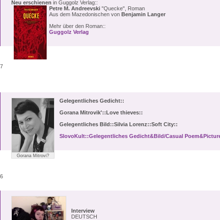
Neu erschienen
in Guggolz Verlag::
Petre M. Andreevski
"Quecke", Roman
Aus dem Mazedonischen von
Benjamin Langer
Mehr über den Roman::
Guggolz Verlag
17
Gelegentliches Gedicht::
Gorana Mitrovik'::Love thieves::
Gelegentliches Bild::Silvia Lorenz::Soft City::
SlovoKult::Gelegentliches Gedicht&Bild/Casual Poem&Pictur
Gorana Mitrovi?
16
Interview
DEUTSCH