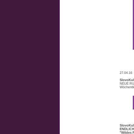
27.04.16
SlovoKul
NEUE RU
Wöchentl
SlovoKul
ENDLICH:
"Wildes F