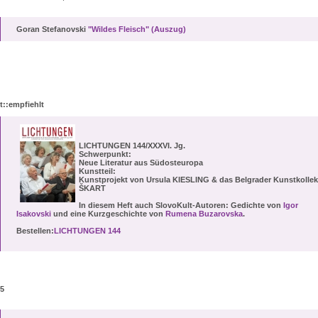
Goran Stefanovski
"Wildes Fleisch" (Auszug)
t::empfiehlt
LICHTUNGEN
144/XXXVI. Jg.
Schwerpunkt:
Neue Literatur aus Südosteuropa
Kunstteil:
Kunstprojekt von Ursula KIESLING & das Belgrader Kunstkollek
ŠKART
In diesem Heft auch
SlovoKult-Autoren
: Gedichte von
Igor
Isakovski
und eine Kurzgeschichte von
Rumena Buzarovska
.
Bestellen:
LICHTUNGEN 144
15