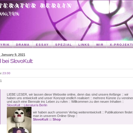
TERATUR BERLIN
WALTEN
LYRIK
DRAMA
ESSAY
SPEZIAL
LINKS
WIR
X-PROJEKT
 January 9. 2021
l bei SlovoKult:
at
23:00
21
LIEBE LESER, wir lassen diese Webseite online, denn das sind unsere Anfänge :: wir
haben uns entwickelt und unser Konzept endlich realisiert :: mehrere Künste zu vereine
und auch eine Biennale ins Leben zu rufen :: Willkommen zu den neuen Inhalten ::
SlovoKult :: Literatur/a Berlin
wir haben auch unseren Verlag weiterentwickelt :: Publikationen findet
man in unserem Online-Shop ::
SlovoKult :: Shop