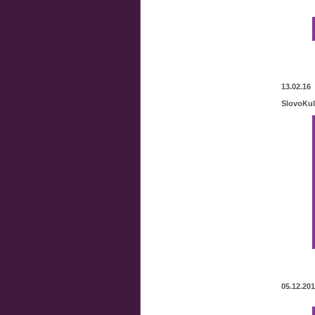
13.02.16
SlovoKul
05.12.20