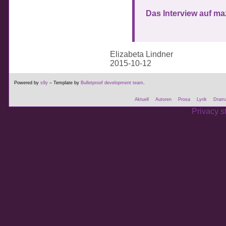
Das Interview auf m
Elizabeta Lindner
2015-10-12
Powered by
s9y
– Template by
Bulletproof development team
.
Aktuell
Autoren
Prosa
Lyrik
Dram
Privacy s