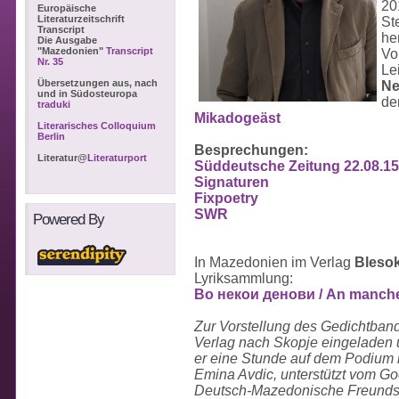
20
Europäische
Literaturzeitschrift
St
Transcript
he
Die Ausgabe
"Mazedonien"
Transcript
Vo
Nr. 35
Le
Übersetzungen aus, nach
N
und in Südosteuropa
de
traduki
Mikadogeäst
Literarisches Colloquium
Berlin
Besprechungen:
Literatur@
Literaturport
Süddeutsche Zeitung 22.08.15
Signaturen
Fixpoetry
SWR
Powered By
In Mazedonien im Verlag
Bleso
Lyriksammlung:
Во некои денови / An manch
Zur Vorstellung des Gedichtba
Verlag nach Skopje eingeladen 
er eine Stunde auf dem Podium 
Emina Avdic, unterstützt vom Goe
Deutsch-Mazedonische Freunds