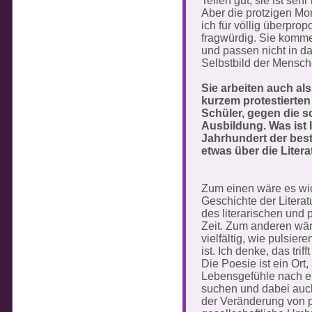
Teilen gut, sie ist sehr
Aber die protzigen Mo
ich für völlig überprop
fragwürdig. Sie komm
und passen nicht in d
Selbstbild der Mensche
Sie arbeiten auch a
kurzem protestierten
Schüler, gegen die s
Ausbildung. Was ist 
Jahrhundert der best
etwas über die Liter
Zum einen wäre es wic
Geschichte der Litera
des literarischen und
Zeit. Zum anderen wär
vielfältig, wie pulsie
ist. Ich denke, das tri
Die Poesie ist ein Ort
Lebensgefühle nach e
suchen und dabei auc
der Veränderung von 