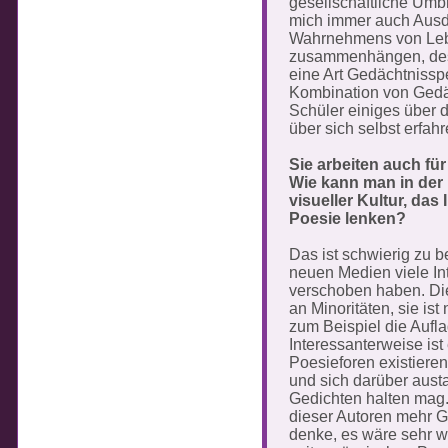
gesellschaftliche Umbr
mich immer auch Ausdr
Wahrnehmens von Le
zusammenhängen, des 
eine Art Gedächtnissp
Kombination von Gedä
Schüler einiges über d
über sich selbst erfahr
Sie arbeiten auch fü
Wie kann man in der 
visueller Kultur, das
Poesie lenken?
Das ist schwierig zu b
neuen Medien viele In
verschoben haben. Die
an Minoritäten, sie is
zum Beispiel die Aufl
Interessanterweise ist
Poesieforen existiere
und sich darüber aust
Gedichten halten mag.
dieser Autoren mehr Ge
denke, es wäre sehr wi