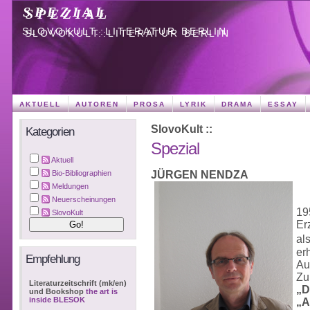
SPEZIAL
SLOVOKULT::LITERATUR BERLIN
AKTUELL
AUTOREN
PROSA
LYRIK
DRAMA
ESSAY
SlovoKult ::
Kategorien
Spezial
Aktuell
JÜRGEN NENDZA
Bio-Bibliographien
Meldungen
Neuerscheinungen
19
SlovoKult
Er
al
er
Empfehlung
Au
Zu
Literaturzeitschrift (mk/en)
„D
und Bookshop
the art is
inside BLESOK
„A