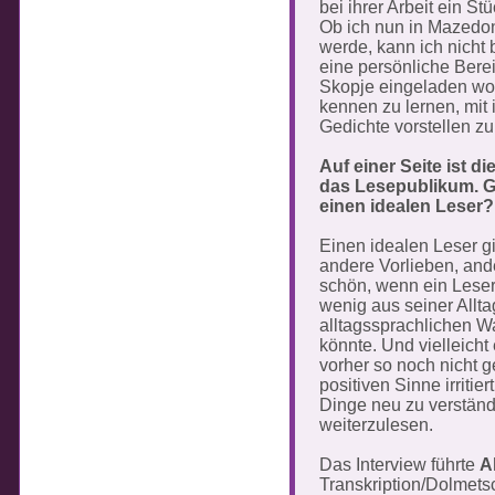
bei ihrer Arbeit ein S
Ob ich nun in Mazedon
werde, kann ich nicht b
eine persönliche Bere
Skopje eingeladen wor
kennen zu lernen, mit
Gedichte vorstellen zu
Auf einer Seite ist di
das Lesepublikum. Gi
einen idealen Leser?
Einen idealen Leser gi
andere Vorlieben, and
schön, wenn ein Leser
wenig aus seiner Allta
alltagssprachlichen 
könnte. Und vielleicht
vorher so noch nicht g
positiven Sinne irritie
Dinge neu zu verständ
weiterzulesen.
Das Interview führte
A
Transkription/Dolmet